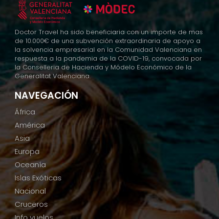
Información adicional
Puede obtener toda la Información
Doctor Travel ha sido beneficiaria con un importe de mas
adicional y detallada que precise sobre el
de 10.000€ de una subvención extraordinaria de apoyo a
la solvencia empresarial en la Comunidad Valenciana en
tratamiento y protección de sus datos
respuesta a la pandemia de la COVID-19, convocada por
personales en el enlace (**incluir enlace
la Conselleria de Hacienda y Módelo Económico de la
Generalitat Valenciana.
a la Política de Privacidad)
NAVEGACIÓN
África
América
Asia
Europa
Oceanía
Islas Exóticas
Nacional
Cruceros
Info vuelos