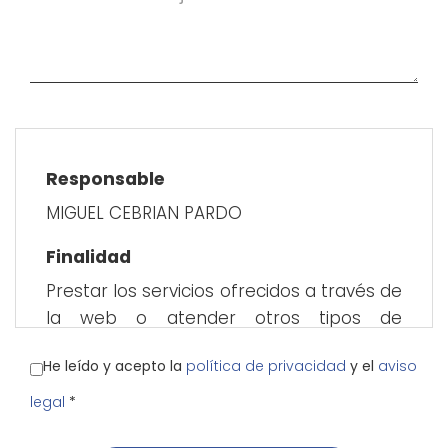
Responsable
MIGUEL CEBRIAN PARDO
Finalidad
Prestar los servicios ofrecidos a través de
la web o atender otros tipos de
relaciones que puedan surgir con MIGUEL
He leído y acepto la
política de privacidad
y el
aviso
CEBRIAN PARDO como consecuencia de
las solicitudes, gestiones o trámites que
legal
*
el usuario realice mediante la web.